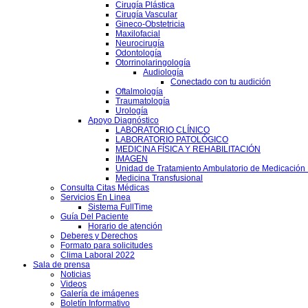
Cirugía Plástica
Cirugía Vascular
Gineco-Obstetricia
Maxilofacial
Neurocirugía
Odontología
Otorrinolaringología
Audiología
Conectado con tu audición
Oftalmología
Traumatología
Urología
Apoyo Diagnóstico
LABORATORIO CLÍNICO
LABORATORIO PATOLÓGICO
MEDICINA FÍSICA Y REHABILITACIÓN
IMAGEN
Unidad de Tratamiento Ambulatorio de Medicación 
Medicina Transfusional
Consulta Citas Médicas
Servicios En Linea
Sistema FullTime
Guía Del Paciente
Horario de atención
Deberes y Derechos
Formato para solicitudes
Clima Laboral 2022
Sala de prensa
Noticias
Videos
Galería de imágenes
Boletín Informativo