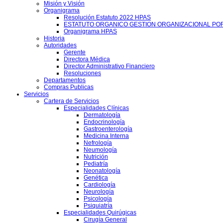
Misión y Visión
Organigrama
Resolución Estatuto 2022 HPAS
ESTATUTO ORGANICO GESTION ORGANIZACIONAL PO
Organigrama HPAS
Historia
Autoridades
Gerente
Directora Médica
Director Administrativo Financiero
Resoluciones
Departamentos
Compras Publicas
Servicios
Cartera de Servicios
Especialidades Clínicas
Dermatología
Endocrinología
Gastroenterología
Medicina Interna
Nefrología
Neumología
Nutrición
Pediatría
Neonatología
Genética
Cardiología
Neurología
Psicología
Psiquiatría
Especialidades Quirúgicas
Cirugía General