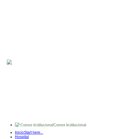
Correo Institucional
FullTime
Inicio
Start here...
Intranet
Hospital
Quipux