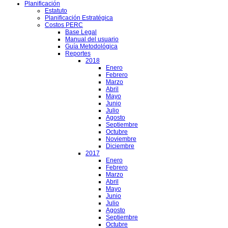
Planificación
Estatuto
Planificación Estratégica
Costos PERC
Base Legal
Manual del usuario
Guía Metodológica
Reportes
2018
Enero
Febrero
Marzo
Abril
Mayo
Junio
Julio
Agosto
Septiembre
Octubre
Noviembre
Diciembre
2017
Enero
Febrero
Marzo
Abril
Mayo
Junio
Julio
Agosto
Septiembre
Octubre