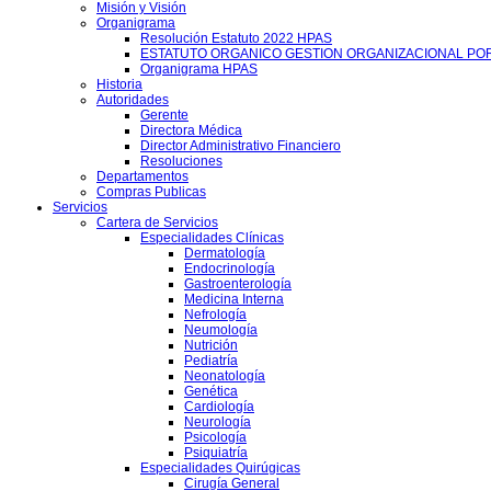
Misión y Visión
Organigrama
Resolución Estatuto 2022 HPAS
ESTATUTO ORGANICO GESTION ORGANIZACIONAL PO
Organigrama HPAS
Historia
Autoridades
Gerente
Directora Médica
Director Administrativo Financiero
Resoluciones
Departamentos
Compras Publicas
Servicios
Cartera de Servicios
Especialidades Clínicas
Dermatología
Endocrinología
Gastroenterología
Medicina Interna
Nefrología
Neumología
Nutrición
Pediatría
Neonatología
Genética
Cardiología
Neurología
Psicología
Psiquiatría
Especialidades Quirúgicas
Cirugía General