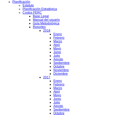
Planificación
Estatuto
Planificación Estratégica
Costos PERC
Base Legal
Manual del usuario
Guía Metodológica
Reportes
2018
Enero
Febrero
Marzo
Abril
Mayo
Junio
Julio
Agosto
Septiembre
Octubre
Noviembre
Diciembre
2017
Enero
Febrero
Marzo
Abril
Mayo
Junio
Julio
Agosto
Septiembre
Octubre