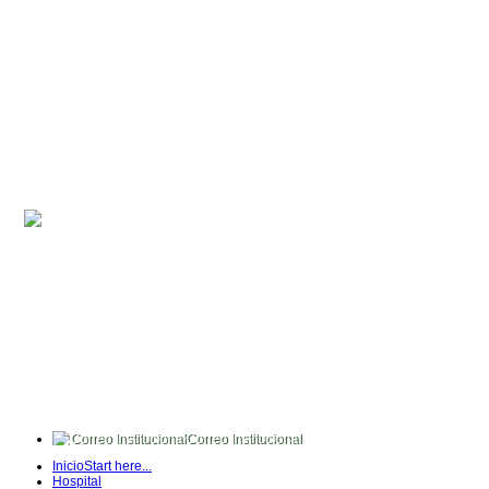
Correo Institucional
FullTime
Inicio
Start here...
Intranet
Hospital
Quipux