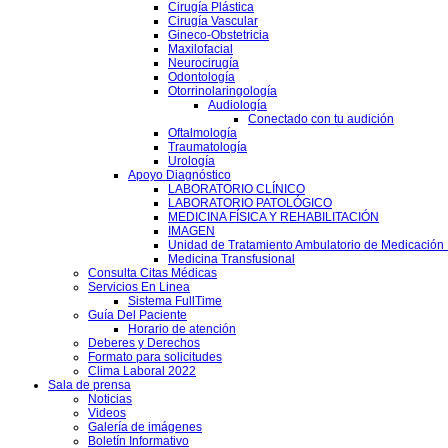
Cirugía Plástica
Cirugía Vascular
Gineco-Obstetricia
Maxilofacial
Neurocirugía
Odontología
Otorrinolaringología
Audiología
Conectado con tu audición
Oftalmología
Traumatología
Urología
Apoyo Diagnóstico
LABORATORIO CLÍNICO
LABORATORIO PATOLÓGICO
MEDICINA FÍSICA Y REHABILITACIÓN
IMAGEN
Unidad de Tratamiento Ambulatorio de Medicación 
Medicina Transfusional
Consulta Citas Médicas
Servicios En Linea
Sistema FullTime
Guía Del Paciente
Horario de atención
Deberes y Derechos
Formato para solicitudes
Clima Laboral 2022
Sala de prensa
Noticias
Videos
Galería de imágenes
Boletín Informativo