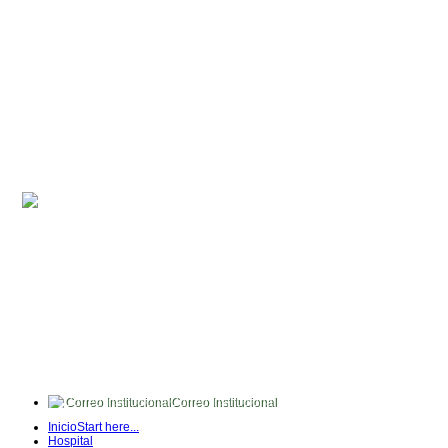
Correo Institucional
FullTime
Inicio
Start here...
Intranet
Hospital
Quipux