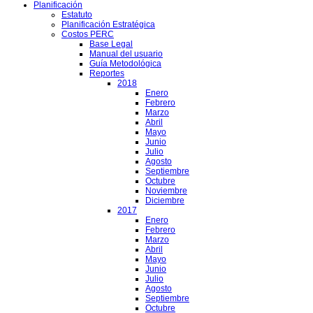
Planificación
Estatuto
Planificación Estratégica
Costos PERC
Base Legal
Manual del usuario
Guía Metodológica
Reportes
2018
Enero
Febrero
Marzo
Abril
Mayo
Junio
Julio
Agosto
Septiembre
Octubre
Noviembre
Diciembre
2017
Enero
Febrero
Marzo
Abril
Mayo
Junio
Julio
Agosto
Septiembre
Octubre