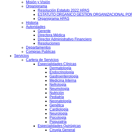
Misión y Visión
Organigrama
Resolución Estatuto 2022 HPAS
ESTATUTO ORGANICO GESTION ORGANIZACIONAL PO
Organigrama HPAS
Historia
Autoridades
Gerente
Directora Médica
Director Administrativo Financiero
Resoluciones
Departamentos
Compras Publicas
Servicios
Cartera de Servicios
Especialidades Clínicas
Dermatología
Endocrinología
Gastroenterología
Medicina Interna
Nefrología
Neumología
Nutrición
Pediatría
Neonatología
Genética
Cardiología
Neurología
Psicología
Psiquiatría
Especialidades Quirúgicas
Cirugía General