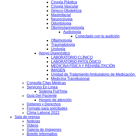
Cirugía Plástica
Cirugía Vascular
Gineco-Obstetricia
Maxilofacial
Neurocirugía
Odontología
Otorrinolaringología
Audiología
Conectado con tu audición
Oftalmología
Traumatología
Urología
Apoyo Diagnóstico
LABORATORIO CLÍNICO
LABORATORIO PATOLÓGICO
MEDICINA FÍSICA Y REHABILITACIÓN
IMAGEN
Unidad de Tratamiento Ambulatorio de Medicación 
Medicina Transfusional
Consulta Citas Médicas
Servicios En Linea
Sistema FullTime
Guía Del Paciente
Horario de atención
Deberes y Derechos
Formato para solicitudes
Clima Laboral 2022
Sala de prensa
Noticias
Videos
Galería de imágenes
Boletín Informativo