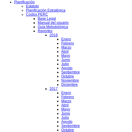
Planificación
Estatuto
Planificación Estratégica
Costos PERC
Base Legal
Manual del usuario
Guía Metodológica
Reportes
2018
Enero
Febrero
Marzo
Abril
Mayo
Junio
Julio
Agosto
Septiembre
Octubre
Noviembre
Diciembre
2017
Enero
Febrero
Marzo
Abril
Mayo
Junio
Julio
Agosto
Septiembre
Octubre