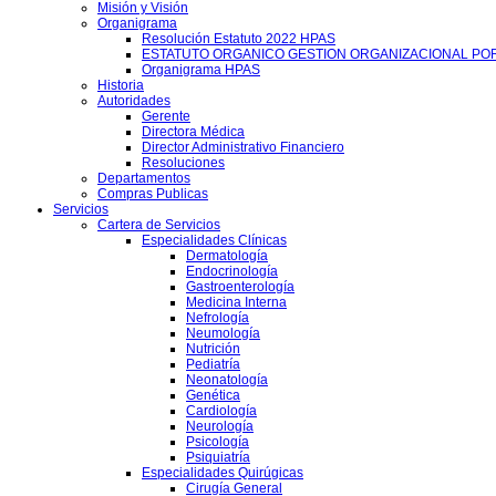
Misión y Visión
Organigrama
Resolución Estatuto 2022 HPAS
ESTATUTO ORGANICO GESTION ORGANIZACIONAL PO
Organigrama HPAS
Historia
Autoridades
Gerente
Directora Médica
Director Administrativo Financiero
Resoluciones
Departamentos
Compras Publicas
Servicios
Cartera de Servicios
Especialidades Clínicas
Dermatología
Endocrinología
Gastroenterología
Medicina Interna
Nefrología
Neumología
Nutrición
Pediatría
Neonatología
Genética
Cardiología
Neurología
Psicología
Psiquiatría
Especialidades Quirúgicas
Cirugía General