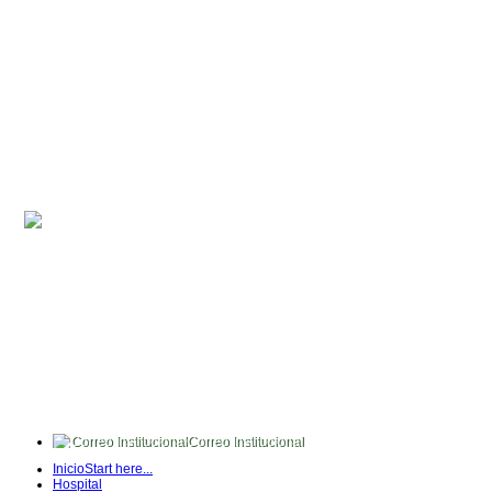
Correo Institucional
FullTime
Inicio
Start here...
Intranet
Hospital
Quipux