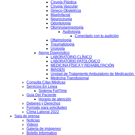
Cirugía Plástica
Cirugía Vascular
Gineco-Obstetricia
Maxilofacial
Neurocirugía
Odontología
Otorrinolaringología
Audiología
Conectado con tu audición
Oftalmología
Traumatología
Urología
Apoyo Diagnóstico
LABORATORIO CLÍNICO
LABORATORIO PATOLÓGICO
MEDICINA FÍSICA Y REHABILITACIÓN
IMAGEN
Unidad de Tratamiento Ambulatorio de Medicación 
Medicina Transfusional
Consulta Citas Médicas
Servicios En Linea
Sistema FullTime
Guía Del Paciente
Horario de atención
Deberes y Derechos
Formato para solicitudes
Clima Laboral 2022
Sala de prensa
Noticias
Videos
Galería de imágenes
Boletín Informativo