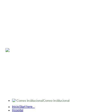
Correo Institucional
FullTime
Inicio
Start here...
Intranet
Hospital
Quipux