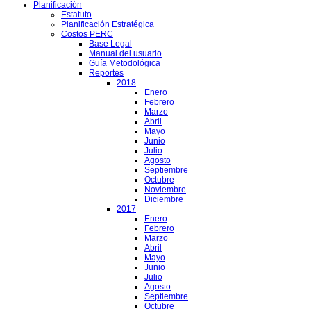
Planificación
Estatuto
Planificación Estratégica
Costos PERC
Base Legal
Manual del usuario
Guía Metodológica
Reportes
2018
Enero
Febrero
Marzo
Abril
Mayo
Junio
Julio
Agosto
Septiembre
Octubre
Noviembre
Diciembre
2017
Enero
Febrero
Marzo
Abril
Mayo
Junio
Julio
Agosto
Septiembre
Octubre