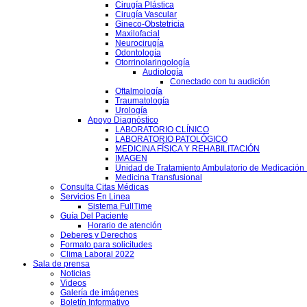
Cirugía Plástica
Cirugía Vascular
Gineco-Obstetricia
Maxilofacial
Neurocirugía
Odontología
Otorrinolaringología
Audiología
Conectado con tu audición
Oftalmología
Traumatología
Urología
Apoyo Diagnóstico
LABORATORIO CLÍNICO
LABORATORIO PATOLÓGICO
MEDICINA FÍSICA Y REHABILITACIÓN
IMAGEN
Unidad de Tratamiento Ambulatorio de Medicación 
Medicina Transfusional
Consulta Citas Médicas
Servicios En Linea
Sistema FullTime
Guía Del Paciente
Horario de atención
Deberes y Derechos
Formato para solicitudes
Clima Laboral 2022
Sala de prensa
Noticias
Videos
Galería de imágenes
Boletín Informativo