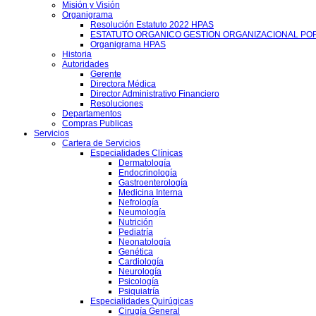
Misión y Visión
Organigrama
Resolución Estatuto 2022 HPAS
ESTATUTO ORGANICO GESTION ORGANIZACIONAL PO
Organigrama HPAS
Historia
Autoridades
Gerente
Directora Médica
Director Administrativo Financiero
Resoluciones
Departamentos
Compras Publicas
Servicios
Cartera de Servicios
Especialidades Clínicas
Dermatología
Endocrinología
Gastroenterología
Medicina Interna
Nefrología
Neumología
Nutrición
Pediatría
Neonatología
Genética
Cardiología
Neurología
Psicología
Psiquiatría
Especialidades Quirúgicas
Cirugía General