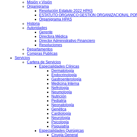
Misión y Visión
Organigrama
Resolución Estatuto 2022 HPAS
ESTATUTO ORGANICO GESTION ORGANIZACIONAL PO
Organigrama HPAS
Historia
Autoridades
Gerente
Directora Médica
Director Administrativo Financiero
Resoluciones
Departamentos
Compras Publicas
Servicios
Cartera de Servicios
Especialidades Clínicas
Dermatología
Endocrinología
Gastroenterología
Medicina Interna
Nefrología
Neumología
Nutrición
Pediatría
Neonatología
Genética
Cardiología
Neurología
Psicología
Psiquiatría
Especialidades Quirúgicas
Cirugía General