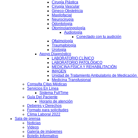
Cirugía Plástica
Cirugía Vascular
Gineco-Obstetricia
Maxilofacial
Neurocirugía
Odontología
Otorrinolaringología
Audiología
Conectado con tu audición
Oftalmología
Traumatología
Urología
Apoyo Diagnóstico
LABORATORIO CLÍNICO
LABORATORIO PATOLÓGICO
MEDICINA FÍSICA Y REHABILITACIÓN
IMAGEN
Unidad de Tratamiento Ambulatorio de Medicación 
Medicina Transfusional
Consulta Citas Médicas
Servicios En Linea
Sistema FullTime
Guía Del Paciente
Horario de atención
Deberes y Derechos
Formato para solicitudes
Clima Laboral 2022
Sala de prensa
Noticias
Videos
Galería de imágenes
Boletín Informativo