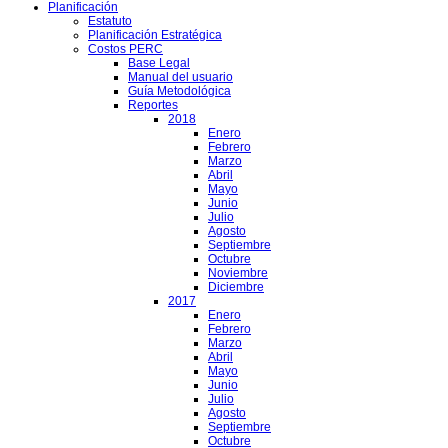
Planificación
Estatuto
Planificación Estratégica
Costos PERC
Base Legal
Manual del usuario
Guía Metodológica
Reportes
2018
Enero
Febrero
Marzo
Abril
Mayo
Junio
Julio
Agosto
Septiembre
Octubre
Noviembre
Diciembre
2017
Enero
Febrero
Marzo
Abril
Mayo
Junio
Julio
Agosto
Septiembre
Octubre