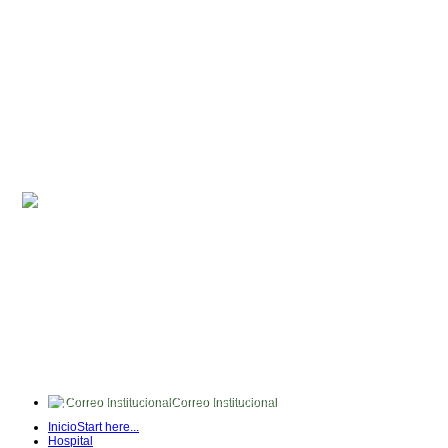
Correo Institucional
FullTime
Inicio
Start here...
Intranet
Hospital
Quipux