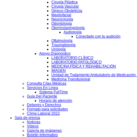
Cirugía Plástica
Cirugía Vascular
Gineco-Obstetricia
Maxilofacial
Neurocirugía
Odontología
Otorrinolaringología
Audiología
Conectado con tu audición
Oftalmología
Traumatología
Urología
Apoyo Diagnóstico
LABORATORIO CLÍNICO
LABORATORIO PATOLÓGICO
MEDICINA FÍSICA Y REHABILITACIÓN
IMAGEN
Unidad de Tratamiento Ambulatorio de Medicación 
Medicina Transfusional
Consulta Citas Médicas
Servicios En Linea
Sistema FullTime
Guía Del Paciente
Horario de atención
Deberes y Derechos
Formato para solicitudes
Clima Laboral 2022
Sala de prensa
Noticias
Videos
Galería de imágenes
Boletín Informativo