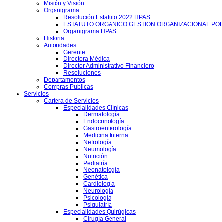
Misión y Visión
Organigrama
Resolución Estatuto 2022 HPAS
ESTATUTO ORGANICO GESTION ORGANIZACIONAL PO
Organigrama HPAS
Historia
Autoridades
Gerente
Directora Médica
Director Administrativo Financiero
Resoluciones
Departamentos
Compras Publicas
Servicios
Cartera de Servicios
Especialidades Clínicas
Dermatología
Endocrinología
Gastroenterología
Medicina Interna
Nefrología
Neumología
Nutrición
Pediatría
Neonatología
Genética
Cardiología
Neurología
Psicología
Psiquiatría
Especialidades Quirúgicas
Cirugía General