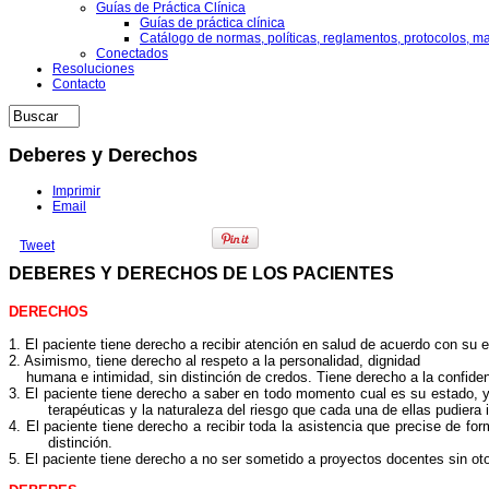
Guías de Práctica Clínica
Guías de práctica clínica
Catálogo de normas, políticas, reglamentos, protocolos, m
Conectados
Resoluciones
Contacto
Deberes y Derechos
Imprimir
Email
Tweet
DEBERES Y DERECHOS DE LOS PACIENTES
DERECHOS
1.
El
paciente tiene derecho a recibir
atención
en salud de acuerdo con su e
2.
Asimismo
, tiene derecho al respeto a la personalidad, dignidad
humana
e intimidad, sin distinción de credos.
Tiene derecho
a la confide
3.
El
paciente tiene derecho a saber en todo momento cual es su estado,
terapéuticas y la
naturaleza
del riesgo que cada una de ellas pudiera 
4.
El
paciente tiene derecho a recibir toda la asistencia que precise
de
for
distinción.
5.
El
paciente tiene derecho a no ser sometido a proyectos
docentes
sin
ot