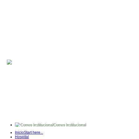
Correo Institucional
FullTime
Inicio
Start here...
Intranet
Hospital
Quipux