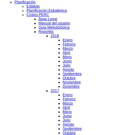
Planificación
Estatuto
Planificación Estratégica
Costos PERC
Base Legal
Manual del usuario
Guía Metodológica
Reportes
2018
Enero
Febrero
Marzo
Abril
Mayo
Junio
Julio
Agosto
Septiembre
Octubre
Noviembre
Diciembre
2017
Enero
Febrero
Marzo
Abril
Mayo
Junio
Julio
Agosto
Septiembre
Octubre