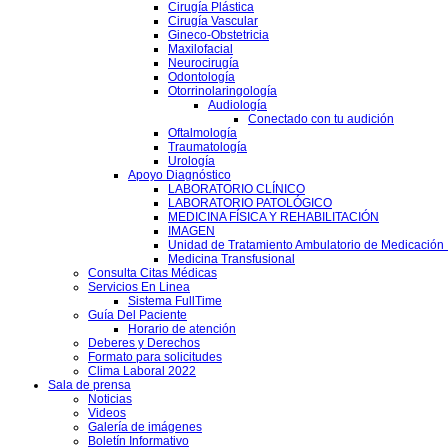
Cirugía Plástica
Cirugía Vascular
Gineco-Obstetricia
Maxilofacial
Neurocirugía
Odontología
Otorrinolaringología
Audiología
Conectado con tu audición
Oftalmología
Traumatología
Urología
Apoyo Diagnóstico
LABORATORIO CLÍNICO
LABORATORIO PATOLÓGICO
MEDICINA FÍSICA Y REHABILITACIÓN
IMAGEN
Unidad de Tratamiento Ambulatorio de Medicación 
Medicina Transfusional
Consulta Citas Médicas
Servicios En Linea
Sistema FullTime
Guía Del Paciente
Horario de atención
Deberes y Derechos
Formato para solicitudes
Clima Laboral 2022
Sala de prensa
Noticias
Videos
Galería de imágenes
Boletín Informativo