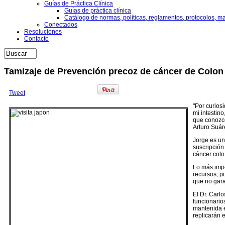
Guías de Práctica Clínica
Guías de práctica clínica
Catálogo de normas, políticas, reglamentos, protocolos, m
Conectados
Resoluciones
Contacto
Tamizaje de Prevención precoz de cáncer de Colon 
Tweet
"Por curios
mi intestin
que conozco
Arturo Suár
Jorge es un
suscripción
cáncer colo 
Lo más impo
recursos, p
que no gara
El Dr. Carl
funcionario
mantenida e
replicarán 