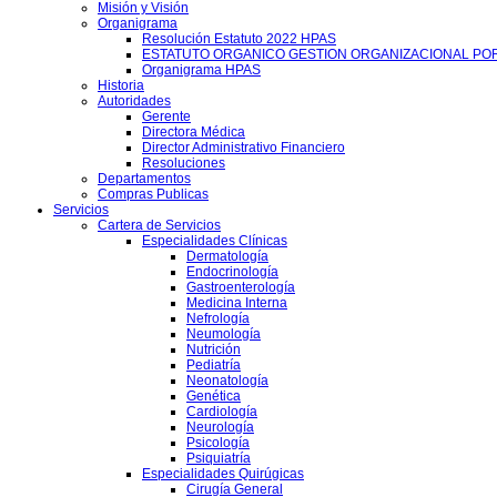
Misión y Visión
Organigrama
Resolución Estatuto 2022 HPAS
ESTATUTO ORGANICO GESTION ORGANIZACIONAL PO
Organigrama HPAS
Historia
Autoridades
Gerente
Directora Médica
Director Administrativo Financiero
Resoluciones
Departamentos
Compras Publicas
Servicios
Cartera de Servicios
Especialidades Clínicas
Dermatología
Endocrinología
Gastroenterología
Medicina Interna
Nefrología
Neumología
Nutrición
Pediatría
Neonatología
Genética
Cardiología
Neurología
Psicología
Psiquiatría
Especialidades Quirúgicas
Cirugía General