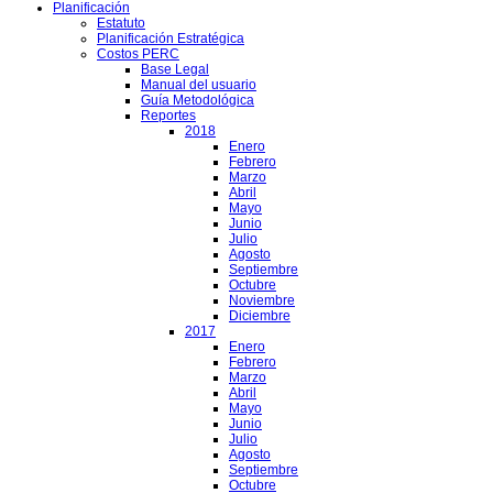
Planificación
Estatuto
Planificación Estratégica
Costos PERC
Base Legal
Manual del usuario
Guía Metodológica
Reportes
2018
Enero
Febrero
Marzo
Abril
Mayo
Junio
Julio
Agosto
Septiembre
Octubre
Noviembre
Diciembre
2017
Enero
Febrero
Marzo
Abril
Mayo
Junio
Julio
Agosto
Septiembre
Octubre