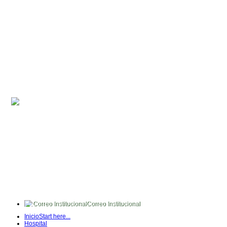
Correo Institucional
FullTime
Inicio
Start here...
Intranet
Hospital
Quipux