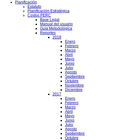
Planificación
Estatuto
Planificación Estratégica
Costos PERC
Base Legal
Manual del usuario
Guía Metodológica
Reportes
2018
Enero
Febrero
Marzo
Abril
Mayo
Junio
Julio
Agosto
Septiembre
Octubre
Noviembre
Diciembre
2017
Enero
Febrero
Marzo
Abril
Mayo
Junio
Julio
Agosto
Septiembre
Octubre