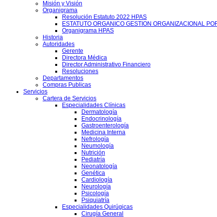
Misión y Visión
Organigrama
Resolución Estatuto 2022 HPAS
ESTATUTO ORGANICO GESTION ORGANIZACIONAL PO
Organigrama HPAS
Historia
Autoridades
Gerente
Directora Médica
Director Administrativo Financiero
Resoluciones
Departamentos
Compras Publicas
Servicios
Cartera de Servicios
Especialidades Clínicas
Dermatología
Endocrinología
Gastroenterología
Medicina Interna
Nefrología
Neumología
Nutrición
Pediatría
Neonatología
Genética
Cardiología
Neurología
Psicología
Psiquiatría
Especialidades Quirúgicas
Cirugía General