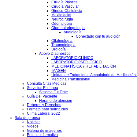
Cirugía Plástica
Cirugía Vascular
Gineco-Obstetricia
Maxilofacial
Neurocirugía
Odontología
Otorrinolaringología
Audiología
Conectado con tu audición
Oftalmología
Traumatología
Urología
Apoyo Diagnóstico
LABORATORIO CLÍNICO
LABORATORIO PATOLÓGICO
MEDICINA FÍSICA Y REHABILITACIÓN
IMAGEN
Unidad de Tratamiento Ambulatorio de Medicación 
Medicina Transfusional
Consulta Citas Médicas
Servicios En Linea
Sistema FullTime
Guía Del Paciente
Horario de atención
Deberes y Derechos
Formato para solicitudes
Clima Laboral 2022
Sala de prensa
Noticias
Videos
Galería de imágenes
Boletín Informativo