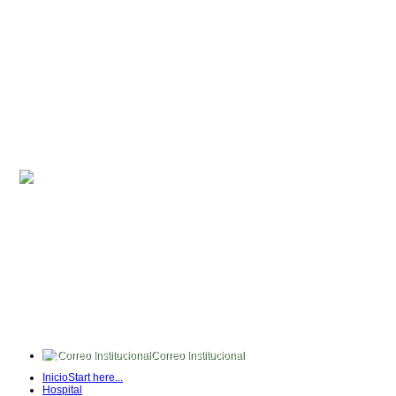
Correo Institucional
FullTime
Inicio
Start here...
Intranet
Hospital
Quipux