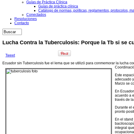
Guías de Práctica Clínica
Guías de práctica clínica
Catálogo de normas, políticas, reglamentos, protocolos, m
Conectados
Resoluciones
Contacto
Lucha Contra la Tuberculosis: Porque la Tb si se c
Tweet
Ecuador sin Tuberculosis fue el lema que se utilizó para conmemorar la lucha co
Coordinació
Este espaci
adecuado y 
Marzo se co
En Ecuador 
acuerdo a e
través de l
Durante el 
pronto posi
En el stand
baciloscopí
integral qu
ocupacional