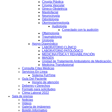
Cirugía Plástica
Cirugía Vascular
Gineco-Obstetricia
Maxilofacial
Neurocirugía
Odontología
Otorrinolaringología
Audiología
Conectado con tu audición
Oftalmología
Traumatología
Urología
Apoyo Diagnóstico
LABORATORIO CLÍNICO
LABORATORIO PATOLÓGICO
MEDICINA FÍSICA Y REHABILITACIÓN
IMAGEN
Unidad de Tratamiento Ambulatorio de Medicación 
Medicina Transfusional
Consulta Citas Médicas
Servicios En Linea
Sistema FullTime
Guía Del Paciente
Horario de atención
Deberes y Derechos
Formato para solicitudes
Clima Laboral 2022
Sala de prensa
Noticias
Videos
Galería de imágenes
Boletín Informativo