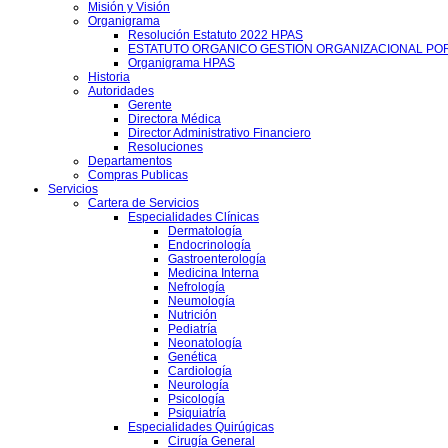
Misión y Visión
Organigrama
Resolución Estatuto 2022 HPAS
ESTATUTO ORGANICO GESTION ORGANIZACIONAL PO
Organigrama HPAS
Historia
Autoridades
Gerente
Directora Médica
Director Administrativo Financiero
Resoluciones
Departamentos
Compras Publicas
Servicios
Cartera de Servicios
Especialidades Clínicas
Dermatología
Endocrinología
Gastroenterología
Medicina Interna
Nefrología
Neumología
Nutrición
Pediatría
Neonatología
Genética
Cardiología
Neurología
Psicología
Psiquiatría
Especialidades Quirúgicas
Cirugía General