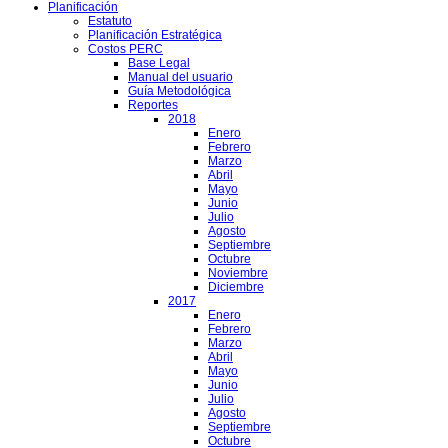
Planificación
Estatuto
Planificación Estratégica
Costos PERC
Base Legal
Manual del usuario
Guía Metodológica
Reportes
2018
Enero
Febrero
Marzo
Abril
Mayo
Junio
Julio
Agosto
Septiembre
Octubre
Noviembre
Diciembre
2017
Enero
Febrero
Marzo
Abril
Mayo
Junio
Julio
Agosto
Septiembre
Octubre