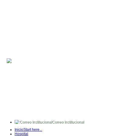
Correo Institucional
FullTime
Inicio
Start here...
Intranet
Hospital
Quipux