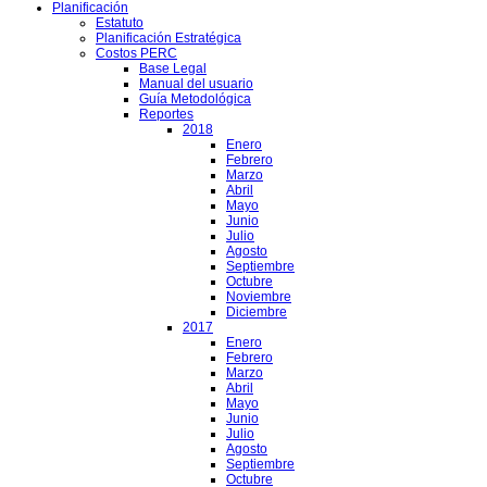
Planificación
Estatuto
Planificación Estratégica
Costos PERC
Base Legal
Manual del usuario
Guía Metodológica
Reportes
2018
Enero
Febrero
Marzo
Abril
Mayo
Junio
Julio
Agosto
Septiembre
Octubre
Noviembre
Diciembre
2017
Enero
Febrero
Marzo
Abril
Mayo
Junio
Julio
Agosto
Septiembre
Octubre