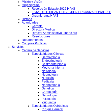
Misión y Visión
Organigrama
Resolución Estatuto 2022 HPAS
ESTATUTO ORGANICO GESTION ORGANIZACIONAL PO
Organigrama HPAS
Historia
Autoridades
Gerente
Directora Médica
Director Administrativo Financiero
Resoluciones
Departamentos
Compras Publicas
Servicios
Cartera de Servicios
Especialidades Clínicas
Dermatología
Endocrinología
Gastroenterología
Medicina Interna
Nefrología
Neumología
Nutrición
Pediatría
Neonatología
Genética
Cardiología
Neurología
Psicología
Psiquiatría
Especialidades Quirúgicas
Cirugía General