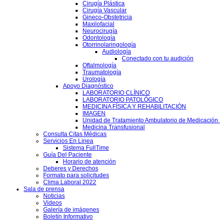
Cirugía Plástica
Cirugía Vascular
Gineco-Obstetricia
Maxilofacial
Neurocirugía
Odontología
Otorrinolaringología
Audiología
Conectado con tu audición
Oftalmología
Traumatología
Urología
Apoyo Diagnóstico
LABORATORIO CLÍNICO
LABORATORIO PATOLÓGICO
MEDICINA FÍSICA Y REHABILITACIÓN
IMAGEN
Unidad de Tratamiento Ambulatorio de Medicación 
Medicina Transfusional
Consulta Citas Médicas
Servicios En Linea
Sistema FullTime
Guía Del Paciente
Horario de atención
Deberes y Derechos
Formato para solicitudes
Clima Laboral 2022
Sala de prensa
Noticias
Videos
Galería de imágenes
Boletín Informativo