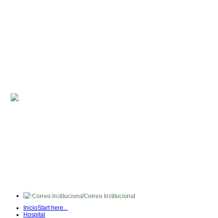
Correo Institucional
FullTime
Inicio
Start here...
Intranet
Hospital
Quipux