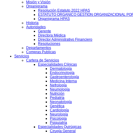
Misión y Visión
Organigrama
Resolución Estatuto 2022 HPAS
ESTATUTO ORGANICO GESTION ORGANIZACIONAL PO
Organigrama HPAS
Historia
Autoridades
Gerente
Directora Médica
Director Administrativo Financiero
Resoluciones
Departamentos
Compras Publicas
Servicios
Cartera de Servicios
Especialidades Clínicas
Dermatología
Endocrinología
Gastroenterología
Medicina Interna
Nefrología
Neumología
Nutrición
Pediatría
Neonatología
Genética
Cardiología
Neurología
Psicología
Psiquiatría
Especialidades Quirúgicas
Cirugía General