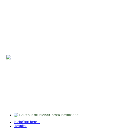
Correo Institucional
FullTime
Inicio
Start here...
Intranet
Hospital
Quipux