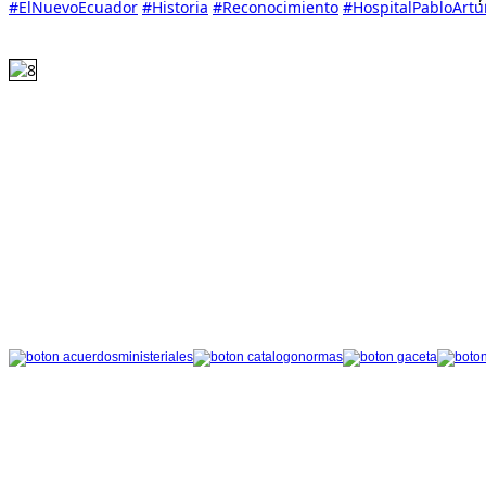
#ElNuevoEcuador
#Historia
#Reconocimiento
#HospitalPabloArtu