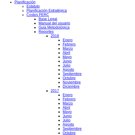
Planificación
Estatuto
Planificación Estratégica
Costos PERC
Base Legal
Manual del usuario
Guía Metodológica
Reportes
2018
Enero
Febrero
Marzo
Abril
Mayo
Junio
Julio
Agosto
Septiembre
Octubre
Noviembre
Diciembre
2017
Enero
Febrero
Marzo
Abril
Mayo
Junio
Julio
Agosto
Septiembre
Octubre