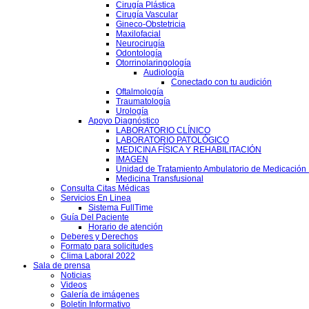
Cirugía Plástica
Cirugía Vascular
Gineco-Obstetricia
Maxilofacial
Neurocirugía
Odontología
Otorrinolaringología
Audiología
Conectado con tu audición
Oftalmología
Traumatología
Urología
Apoyo Diagnóstico
LABORATORIO CLÍNICO
LABORATORIO PATOLÓGICO
MEDICINA FÍSICA Y REHABILITACIÓN
IMAGEN
Unidad de Tratamiento Ambulatorio de Medicación 
Medicina Transfusional
Consulta Citas Médicas
Servicios En Linea
Sistema FullTime
Guía Del Paciente
Horario de atención
Deberes y Derechos
Formato para solicitudes
Clima Laboral 2022
Sala de prensa
Noticias
Videos
Galería de imágenes
Boletín Informativo