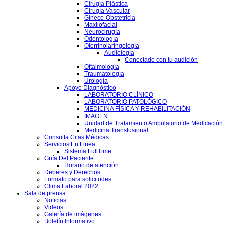
Cirugía Plástica
Cirugía Vascular
Gineco-Obstetricia
Maxilofacial
Neurocirugía
Odontología
Otorrinolaringología
Audiología
Conectado con tu audición
Oftalmología
Traumatología
Urología
Apoyo Diagnóstico
LABORATORIO CLÍNICO
LABORATORIO PATOLÓGICO
MEDICINA FÍSICA Y REHABILITACIÓN
IMAGEN
Unidad de Tratamiento Ambulatorio de Medicación 
Medicina Transfusional
Consulta Citas Médicas
Servicios En Linea
Sistema FullTime
Guía Del Paciente
Horario de atención
Deberes y Derechos
Formato para solicitudes
Clima Laboral 2022
Sala de prensa
Noticias
Videos
Galería de imágenes
Boletín Informativo