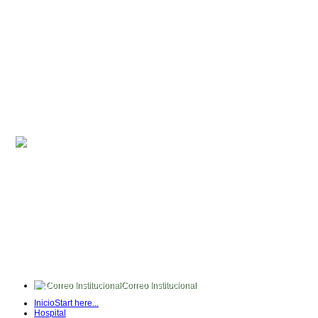
Correo Institucional
FullTime
Inicio
Start here...
Intranet
Hospital
Quipux