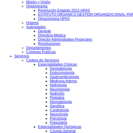
Misión y Visión
Organigrama
Resolución Estatuto 2022 HPAS
ESTATUTO ORGANICO GESTION ORGANIZACIONAL PO
Organigrama HPAS
Historia
Autoridades
Gerente
Directora Médica
Director Administrativo Financiero
Resoluciones
Departamentos
Compras Publicas
Servicios
Cartera de Servicios
Especialidades Clínicas
Dermatología
Endocrinología
Gastroenterología
Medicina Interna
Nefrología
Neumología
Nutrición
Pediatría
Neonatología
Genética
Cardiología
Neurología
Psicología
Psiquiatría
Especialidades Quirúgicas
Cirugía General