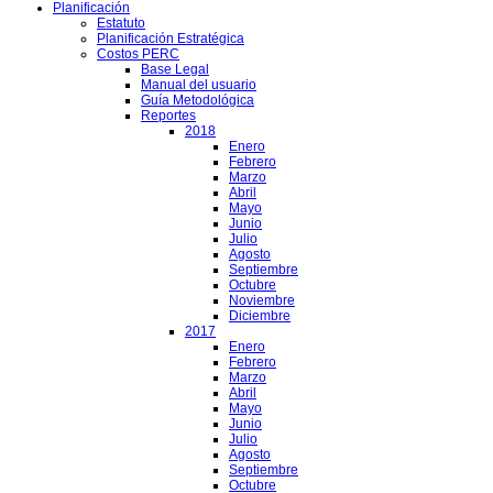
Planificación
Estatuto
Planificación Estratégica
Costos PERC
Base Legal
Manual del usuario
Guía Metodológica
Reportes
2018
Enero
Febrero
Marzo
Abril
Mayo
Junio
Julio
Agosto
Septiembre
Octubre
Noviembre
Diciembre
2017
Enero
Febrero
Marzo
Abril
Mayo
Junio
Julio
Agosto
Septiembre
Octubre