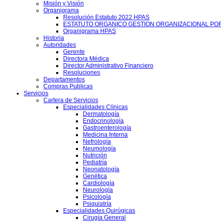
Misión y Visión
Organigrama
Resolución Estatuto 2022 HPAS
ESTATUTO ORGANICO GESTION ORGANIZACIONAL PO
Organigrama HPAS
Historia
Autoridades
Gerente
Directora Médica
Director Administrativo Financiero
Resoluciones
Departamentos
Compras Publicas
Servicios
Cartera de Servicios
Especialidades Clínicas
Dermatología
Endocrinología
Gastroenterología
Medicina Interna
Nefrología
Neumología
Nutrición
Pediatría
Neonatología
Genética
Cardiología
Neurología
Psicología
Psiquiatría
Especialidades Quirúgicas
Cirugía General