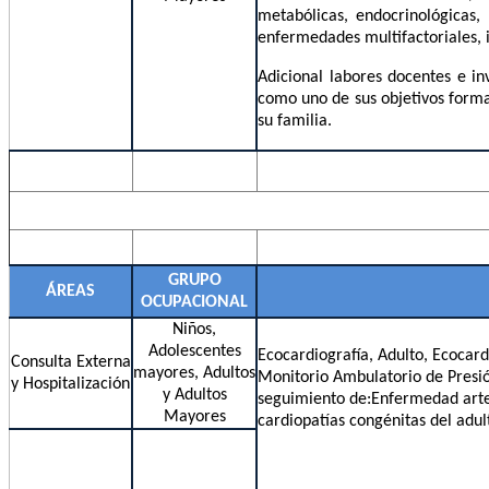
metabólicas, endocrinológicas, 
enfermedades multifactoriales, i
Adicional labores docentes e in
como uno de sus objetivos forma
su familia.
GRUPO
ÁREAS
OCUPACIONAL
Niños,
Adolescentes
Ecocardiografía, Adulto, Ecocard
Consulta Externa
mayores, Adultos
Monitorio Ambulatorio de Presió
y Hospitalización
y Adultos
seguimiento de:Enfermedad arter
Mayores
cardiopatías congénitas del adul