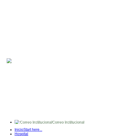
Correo Institucional
FullTime
Inicio
Start here...
Intranet
Hospital
Quipux