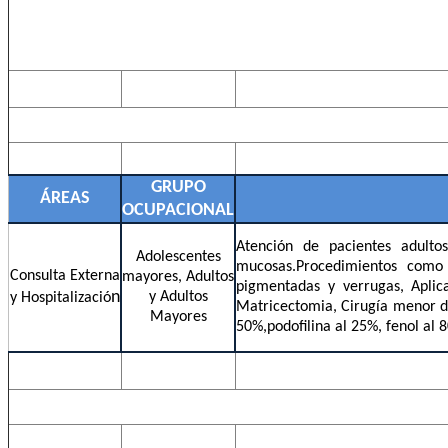
GRUPO
ÁREAS
OCUPACIONAL
Atención de pacientes adulto
Adolescentes
mucosas.Procedimientos como 
Consulta Externa
mayores, Adultos
pigmentadas y verrugas, Aplicac
n
y Adultos
y Hospitalizació
Matricectomia, Cirugía menor de
Mayores
50%,podofilina al 25%, fenol al 