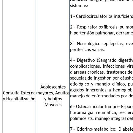
sistemas:
1.- Cardiocirculatorio( insuficie
2.- Respiratorio:(fibrosis pu
hipertensión pulmonar, derrame
3.- Neurológico: epilepsias, ev
periféricas varias.
4.- Digestivo (Sangrado digesti
complicaciones, infecciones vira
diarreas crónicas, trastornos de
secuelas de inge
etiológico y manejo clínico, p
Adolescentes
agudos inherentes a hemoglobin
Consulta Externa
mayores, Adultos
manejo de enfermedades por
y Hospitalización
y Adultos
Mayores
6.- Osteoarticular Inmune Espondi
fibromialgia reumática, escler
polimiosists, manejo integral de
7.- Edorino-metabolico: Diabet