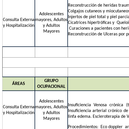
Reconstrucción de heridas traum
Colgajos cutaneos y miocutaneo
Adolescentes
Injertos de piel total y piel parci
Consulta Externa
mayores, Adultos
Cicatrices hipertróficas y Quelo
y Hospitalización
y Adultos
Curaciones a pacientes con heri
Mayores
Reconstrucción de Ulceras por p
GRUPO
ÁREAS
OCUPACIONAL
Adolescentes
Insuficiencia Venosa crónica 
Consulta Externa
mayores, Adultos
Insuficiencia arterial crónico d
y Hospitalización
y Adultos
linfa edema. Escleroterapia de Va
Mayores
Procedimientos: Eco doppler art