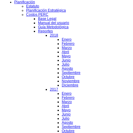
Planificación
Estatuto
Planificación Estratégica
Costos PERC
Base Legal
Manual del usuario
Guía Metodológica
Reportes
2018
Enero
Febrero
Marzo
Abril
Mayo
Junio
Julio
Agosto
Septiembre
Octubre
Noviembre
Diciembre
2017
Enero
Febrero
Marzo
Abril
Mayo
Junio
Julio
Agosto
Septiembre
Octubre