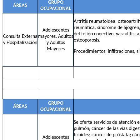
GRUPO
ÁREAS
OCUPACIONAL
Artritis reumatoidea, osteoartrit
reumática, sindrome de Sjögren, s
Adolescentes
del tejido conectivo, vasculitis, a
Consulta Externa
mayores, Adultos
osteoporosis.
y Hospitalización
y Adultos
Mayores
Procedimientos: infiltraciones, 
GRUPO
ÁREAS
OCUPACIONAL
Se oferta servicios de atención 
pulmón; cáncer de las vías digest
tiroides; cáncer de próstata; cá
Adolescentes