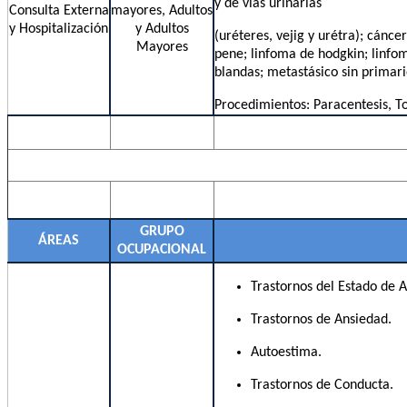
y de vías urinarias
Consulta Externa
mayores, Adultos
y Hospitalización
y Adultos
(uréteres, vejig y urétra); cánc
Mayores
pene; linfoma de hodgkin; linf
blandas; metastásico sin primar
Procedimientos: Paracentesis, To
GRUPO
ÁREAS
OCUPACIONAL
Trastornos del Estado de 
Trastornos de Ansiedad.
Autoestima.
Trastornos de Conducta.