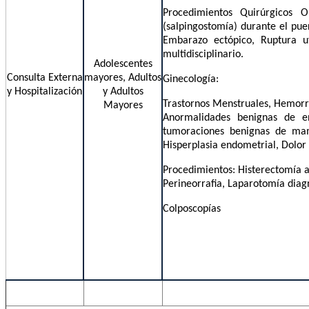
Procedimientos Quirúrgicos O
(salpingostomía) durante el pue
Embarazo ectópico, Ruptura ut
multidisciplinario.
Adolescentes
Consulta Externa
mayores, Adultos
Ginecología:
y Hospitalización
y Adultos
Trastornos Menstruales, Hemorra
Mayores
Anormalidades benignas de end
tumoraciones benignas de mama
Hisperplasia endometrial, Dolor p
Procedimientos: Histerectomía a
Perineorrafia, Laparotomía diagn
Colposcopías