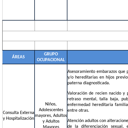
GRUPO
ÁREAS
OCUPACIONAL
Asesoramiento embarazos que p
y/o hereditarias en hijos prev
paterna diagnosticada.
Valoración de recien nacido y 
retraso mental, talla baja, pu
Niños,
enfermedad hereditaria familia
Adolescentes
entre otras.
Consulta Externa
mayores, Adultos
y Hospitalización
Atención adultos con alteracione
y Adultos
de la diferenciación sexual, e
Mayores