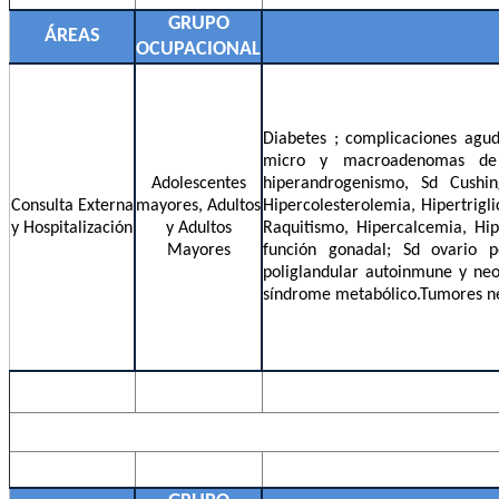
GRUPO
ÁREAS
OCUPACIONAL
Diabetes ; complicaciones agudas
micro y macroadenomas de hi
Adolescentes
hiperandrogenismo, Sd Cushin
Consulta Externa
mayores, Adultos
Hipercolesterolemia, Hipertrigl
y Hospitalización
y Adultos
Raquitismo, Hipercalcemia, Hipo
Mayores
función gonadal; Sd ovario p
poliglandular autoinmune y neo
síndrome metabólico.Tumores n