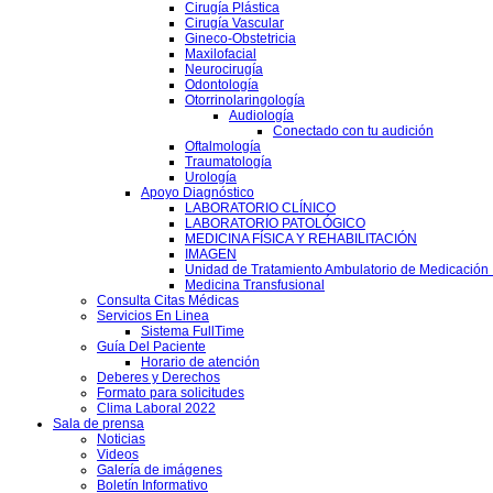
Cirugía Plástica
Cirugía Vascular
Gineco-Obstetricia
Maxilofacial
Neurocirugía
Odontología
Otorrinolaringología
Audiología
Conectado con tu audición
Oftalmología
Traumatología
Urología
Apoyo Diagnóstico
LABORATORIO CLÍNICO
LABORATORIO PATOLÓGICO
MEDICINA FÍSICA Y REHABILITACIÓN
IMAGEN
Unidad de Tratamiento Ambulatorio de Medicación 
Medicina Transfusional
Consulta Citas Médicas
Servicios En Linea
Sistema FullTime
Guía Del Paciente
Horario de atención
Deberes y Derechos
Formato para solicitudes
Clima Laboral 2022
Sala de prensa
Noticias
Videos
Galería de imágenes
Boletín Informativo