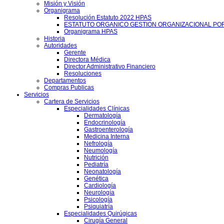
Misión y Visión
Organigrama
Resolución Estatuto 2022 HPAS
ESTATUTO ORGANICO GESTION ORGANIZACIONAL PO
Organigrama HPAS
Historia
Autoridades
Gerente
Directora Médica
Director Administrativo Financiero
Resoluciones
Departamentos
Compras Publicas
Servicios
Cartera de Servicios
Especialidades Clínicas
Dermatología
Endocrinología
Gastroenterología
Medicina Interna
Nefrología
Neumología
Nutrición
Pediatría
Neonatología
Genética
Cardiología
Neurología
Psicología
Psiquiatría
Especialidades Quirúgicas
Cirugía General