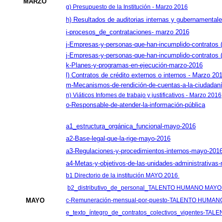
MARZO
g) Presupuesto de la Institución - Marzo 2016
h) Resultados de auditorias internas y gubernamental
i-procesos_de_contrataciones- marzo 2016
j-Empresas-y-personas-que-han-incumplido-contratos 
j-Empresas-y-personas-que-han-incumplido-contra
k-Planes-y-programas-en-ejecución-marzo-2016
l) Contratos de crédito externos o internos - Marzo 20
m-Mecanismos-de-rendición-de-cuentas-a-la-ciudadan
n) Viáticos Infomes de trabajo y justificativos - Marzo 2016
o-Responsable-de-atender-la-información-pública
a1_estructura_orgánica_funcional-mayo-2016
a2-Base-legal-que-la-rige-mayo-2016
a3-Regulaciones-y-procedimientos-internos-mayo-201
a4-Metas-y-objetivos-de-las-unidades-administrativa
b1 Directorio de la institución MAYO 2016
b2_distributivo_de_personal_TALENTO HUMANO MAYO
MAYO
c-Remuneración-mensual-por-puesto-TALENTO HUMA
e_texto_íntegro_de_contratos_colectivos_vigentes-