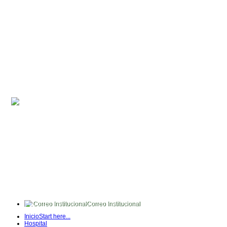
Correo Institucional
FullTime
Inicio
Start here...
Intranet
Hospital
Quipux