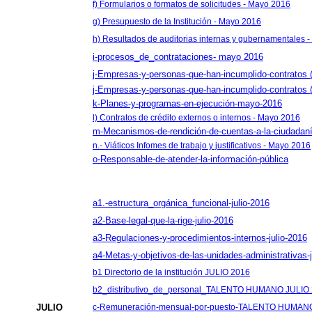
f) Formularios o formatos de solicitudes - Mayo 2016
g) Presupuesto de la Institución - Mayo 2016
h) Resultados de auditorias internas y gubernamentales 
i-procesos_de_contrataciones- mayo 2016
j-Empresas-y-personas-que-han-incumplido-contratos 
j-Empresas-y-personas-que-han-incumplido-contra
k-Planes-y-programas-en-ejecución-mayo-2016
l) Contratos de crédito externos o internos - Mayo 2016
m-Mecanismos-de-rendición-de-cuentas-a-la-ciudadan
n.- Viáticos Infomes de trabajo y justificativos - Mayo 2016
o-Responsable-de-atender-la-información-pública
a1.-estructura_orgánica_funcional-julio-2016
a2-Base-legal-que-la-rige-julio-2016
a3-Regulaciones-y-procedimientos-internos-julio-2016
a4-Metas-y-objetivos-de-las-unidades-administrativas-j
b1 Directorio de la institución JULIO 2016
b2_distributivo_de_personal_TALENTO HUMANO JULIO
JULIO
c-Remuneración-mensual-por-puesto-TALENTO HUMAN