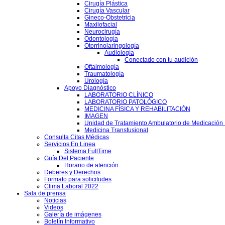
Cirugía Plástica
Cirugía Vascular
Gineco-Obstetricia
Maxilofacial
Neurocirugía
Odontología
Otorrinolaringología
Audiología
Conectado con tu audición
Oftalmología
Traumatología
Urología
Apoyo Diagnóstico
LABORATORIO CLÍNICO
LABORATORIO PATOLÓGICO
MEDICINA FÍSICA Y REHABILITACIÓN
IMAGEN
Unidad de Tratamiento Ambulatorio de Medicación 
Medicina Transfusional
Consulta Citas Médicas
Servicios En Linea
Sistema FullTime
Guía Del Paciente
Horario de atención
Deberes y Derechos
Formato para solicitudes
Clima Laboral 2022
Sala de prensa
Noticias
Videos
Galería de imágenes
Boletín Informativo