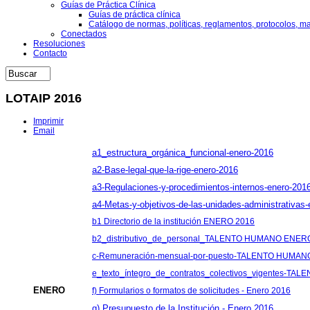
Guías de Práctica Clínica
Guías de práctica clínica
Catálogo de normas, políticas, reglamentos, protocolos, m
Conectados
Resoluciones
Contacto
LOTAIP 2016
Imprimir
Email
a1_estructura_orgánica_funcional-enero-2016
a2-Base-legal-que-la-rige-enero-2016
a3-Regulaciones-y-procedimientos-internos-enero-201
a4-Metas-y-objetivos-de-las-unidades-administrativas
b1 Directorio de la institución ENERO 2016
b2_distributivo_de_personal_TALENTO HUMANO ENER
c-Remuneración-mensual-por-puesto-TALENTO HUMA
e_texto_íntegro_de_contratos_colectivos_vigentes-
ENERO
f) Formularios o formatos de solicitudes - Enero 2016
g) Presupuesto de la Institución - Enero 2016