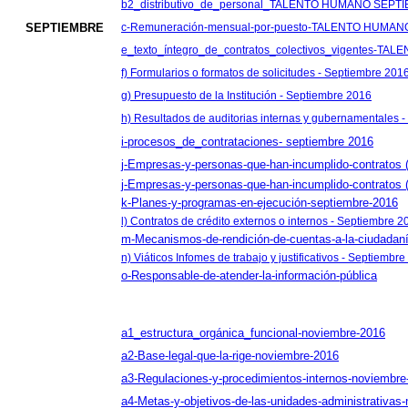
b2_distributivo_de_personal_TALENTO HUMANO SEPT
SEPTIEMBRE
c-Remuneración-mensual-por-puesto-TALENTO HUMA
e_texto_íntegro_de_contratos_colectivos_vigentes-
f) Formularios o formatos de solicitudes - Septiembre 201
g) Presupuesto de la Institución - Septiembre 2016
h) Resultados de auditorias internas y gubernamentales 
i-procesos_de_contrataciones- septiembre 2016
j-Empresas-y-personas-que-han-incumplido-contratos 
j-Empresas-y-personas-que-han-incumplido-contra
k-Planes-y-programas-en-ejecución-septiembre-2016
l) Contratos de crédito externos o internos - Septiembre 2
m-Mecanismos-de-rendición-de-cuentas-a-la-ciudadani
n) Viáticos Infomes de trabajo y justificativos - Septiembr
o-Responsable-de-atender-la-información-pública
a1_estructura_orgánica_funcional-noviembre-2016
a2-Base-legal-que-la-rige-noviembre-2016
a3-Regulaciones-y-procedimientos-internos-noviembre
a4-Metas-y-objetivos-de-las-unidades-administrativas