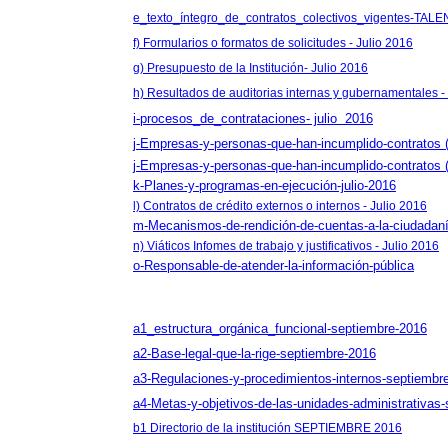
e_texto_íntegro_de_contratos_colectivos_vigentes-T
f) Formularios o formatos de solicitudes - Julio 2016
g) Presupuesto de la Institución- Julio 2016
h) Resultados de auditorias internas y gubernamentales -
i-procesos_de_contrataciones- julio 2016
j-Empresas-y-personas-que-han-incumplido-contratos 
j-Empresas-y-personas-que-han-incumplido-contra
k-Planes-y-programas-en-ejecución-julio-2016
l) Contratos de crédito externos o internos - Julio 2016
m-Mecanismos-de-rendición-de-cuentas-a-la-ciudadaní
n) Viáticos Infomes de trabajo y justificativos - Julio 2016
o-Responsable-de-atender-la-información-pública
a1_estructura_orgánica_funcional-septiembre-2016
a2-Base-legal-que-la-rige-septiembre-2016
a3-Regulaciones-y-procedimientos-internos-septiembr
a4-Metas-y-objetivos-de-las-unidades-administrativas
b1 Directorio de la institución SEPTIEMBRE 2016