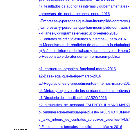
h) Resultados de auditorias internas y gubernamentales 
i-procesos_de_contrataciones- enero 2016
j-Empresas-y-personas-que-han-incumplido-contratos 
j-Empresas-y-personas-que-han-incumplido-contra
k-Planes-y-programas-en-ejecución-enero-2016
l) Contratos de crédito externos o internos - Enero 2016
m-Mecanismos-de-rendición-de-cuentas-a-la-ciudadani
n) Viáticos Infomes de trabajo y justificativos - Enero
o-Responsable-de-atender-la-información-pública
a1_estructura_orgánica_funcional-marzo-2016
a2-Base-legal-que-la-rige-marzo-2016
a3-Regulaciones-y-procedimientos-internos-marzo-201
a4-Metas-y-objetivos-de-las-unidades-administrativas
b1 Directorio de la institución MARZO 2016
b2_distributivo_de_personal_TALENTO HUMANO MARZ
c-Remuneración-mensual-por-puesto-TALENTO HUMA
e_texto_íntegro_de_contratos_colectivos_vigentes-
f) Formularios o formatos de solicitudes - Marzo 2016