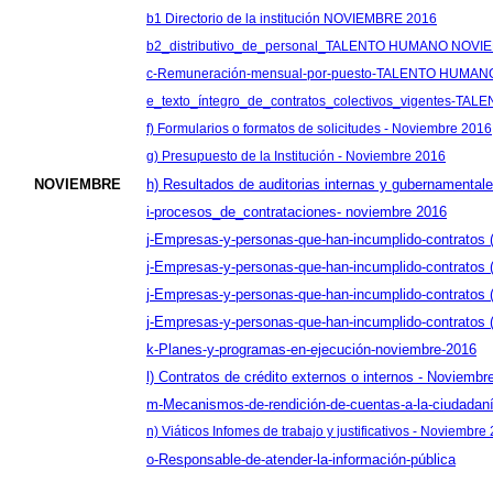
b1 Directorio de la institución NOVIEMBRE 2016
b2_distributivo_de_personal_TALENTO HUMANO NOVI
c-Remuneración-mensual-por-puesto-TALENTO HUMA
e_texto_íntegro_de_contratos_colectivos_vigentes
f) Formularios o formatos de solicitudes - Noviembre 2016
g) Presupuesto de la Institución - Noviembre 2016
NOVIEMBRE
h) Resultados de auditorias internas y gubernamental
i-procesos_de_contrataciones- noviembre 2016
j-Empresas-y-personas-que-han-incumplido-contratos 
j-Empresas-y-personas-que-han-incumplido-contra
j-Empresas-y-personas-que-han-incumplido-contr
j-Empresas-y-personas-que-han-incumplido-cont
k-Planes-y-programas-en-ejecución-noviembre-2016
l) Contratos de crédito externos o internos - Noviembr
m-Mecanismos-de-rendición-de-cuentas-a-la-ciudadan
n) Viáticos Infomes de trabajo y justificativos - Noviembre
o-Responsable-de-atender-la-información-pública