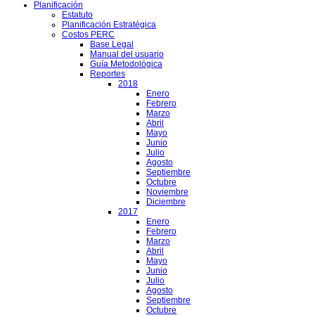
Planificación
Estatuto
Planificación Estratégica
Costos PERC
Base Legal
Manual del usuario
Guía Metodológica
Reportes
2018
Enero
Febrero
Marzo
Abril
Mayo
Junio
Julio
Agosto
Septiembre
Octubre
Noviembre
Diciembre
2017
Enero
Febrero
Marzo
Abril
Mayo
Junio
Julio
Agosto
Septiembre
Octubre