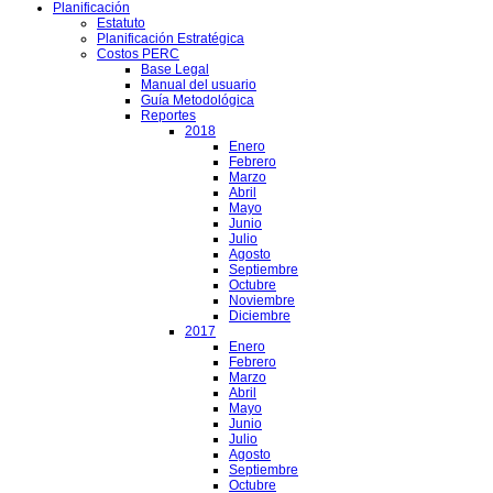
Planificación
Estatuto
Planificación Estratégica
Costos PERC
Base Legal
Manual del usuario
Guía Metodológica
Reportes
2018
Enero
Febrero
Marzo
Abril
Mayo
Junio
Julio
Agosto
Septiembre
Octubre
Noviembre
Diciembre
2017
Enero
Febrero
Marzo
Abril
Mayo
Junio
Julio
Agosto
Septiembre
Octubre