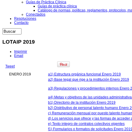
Guías de Práctica Clínica
Guías de práctica clínica
Catálogo de normas, políticas, reglamentos, protocolos, m
Conectados
Resoluciones
Contacto
LOTAIP 2019
Imprimir
Email
Tweet
ENERO 2019
a1) Estructura orgánica funcional Enero 2019
a2) Base legal que rige a la institución Enero 2019
a3) Regulaciones y procedimientos internos Enero 
a4) Metas y objetivos de las unidades administrativ
b1) Directorio de la institución Enero 2019
b2) Distributivo de personal talento humano Enero 
c) Remuneración mensual por puesto talento huma
d) Los servicios que ofrece y las formas de acceder
e) Texto integro de contratos colectivos vigentes
f1) Formularios o formatos de solicitudes Enero 201