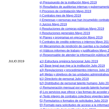
g) Presupuesto de la institución Mayo 2019
h) Resultados de auditorias internas y gubernamen
i) Procesos de contratación Mayo 2019
j) Contratos mes de Mayo 2019
j) Empresas y personas que han incumplido contrato
j) Juicios Mayo 2019
j) Resoluciones de compras públicas Mayo 2019
j) Resoluciones generales Mayo 2019
k) Planes y programas en ejecución Mayo 2019
l) Contratos de credito externos o internos Mayo 20
m) Mecanismos de rendición de cuentas a la ciuda
n) Viáticos informes de trabajo y justificativos Mayo
o) Responsable de atender la información pública 
JULIO 2019
a1) Estructura orgánica funcional Julio 2019
a2) Base legal que rige a la institución Julio 2019
a3) Regulaciones y procedimientos internos Julio 2
a4) Metas y objetivos de las unidades administrativa
b1) Directorio de personal Julio 2019
b2) Distributivo de personal talento humano Julio 2
c) Remuneración mensual por puesto talento human
d) Los servicios que ofrece y las formas de acceder 
e) Texto integro de contratos colectivos vigentes ta
f1) Formularios o formatos de solicitudes Julio 2019
f2) Formato para solicitudes de acceso a la informac