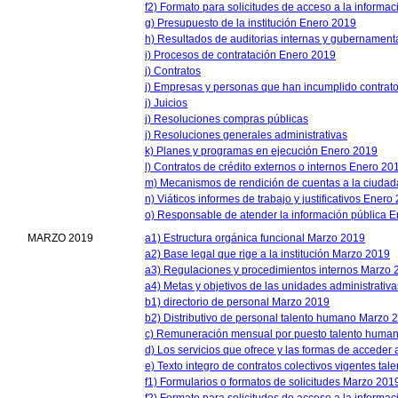
f2) Formato para solicitudes de acceso a la informac
g) Presupuesto de la institución Enero 2019
h) Resultados de auditorias internas y gubernamen
i) Procesos de contratación Enero 2019
j) Contratos
j) Empresas y personas que han incumplido contrat
j) Juicios
j) Resoluciones compras públicas
j) Resoluciones generales administrativas
k) Planes y programas en ejecución Enero 2019
l) Contratos de crédito externos o internos Enero 20
m) Mecanismos de rendición de cuentas a la ciuda
n) Viáticos informes de trabajo y justificativos Enero
o) Responsable de atender la información pública 
MARZO 2019
a1) Estructura orgánica funcional Marzo 2019
a2) Base legal que rige a la institución Marzo 2019
a3) Regulaciones y procedimientos internos Marzo 
a4) Metas y objetivos de las unidades administrati
b1) directorio de personal Marzo 2019
b2) Distributivo de personal talento humano Marzo 
c) Remuneración mensual por puesto talento huma
d) Los servicios que ofrece y las formas de acceder
e) Texto integro de contratos colectivos vigentes t
f1) Formularios o formatos de solicitudes Marzo 201
f2) Formato para solicitudes de acceso a la informac