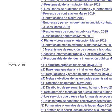
g) Presupuesto de la institución Marzo 2019
h) Resultados de auditorias internas y gubernamen
i) Procesos de contratación Marzo 2019
j) Contratos mes de Marzo 2019
j) Empresas y personas que han incumplido contrato
j) Juicios Marzo 2019
j) Resoluciones de compras públicas Marzo 2019
j) Resoluciones generales Marzo 2019
k) Planes y programas en ejecución Marzo 2019
l) Contratos de credito externos o internos Marzo 20
m) Mecanismos de rendición de cuentas a la ciuda
n) Viáticos informes de trabajo y justificativos Marzo
o) Responsable de atender la información pública 
MAYO 2019
a1) Estructura orgánica funcional Mayo 2019
a2) Base legal que rige a la institución Mayo 2019
a3) Regulaciones y procedimientos internos Mayo 
a4) Metas y objetivos de las unidades administrati
b1) Directorio de personal Mayo 2019
b2) Distributivo de personal talento humano Mayo 2
c) Remuneración mensual por puesto talento huma
d) Los servicios que ofrece y las formas de acceder
e) Texto integro de contratos colectivos vigentes t
f1) Formularios o formatos de solicitudes Mayo 2019
f2) Formato para solicitudes de acceso a la informac