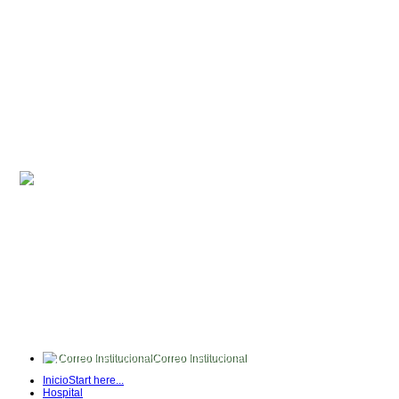
Correo Institucional
FullTime
Inicio
Start here...
Intranet
Hospital
Quipux