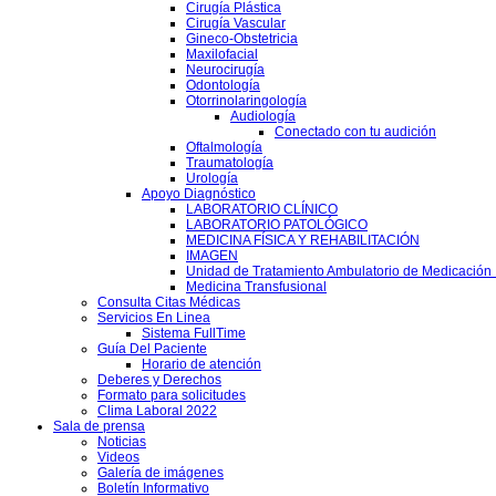
Cirugía Plástica
Cirugía Vascular
Gineco-Obstetricia
Maxilofacial
Neurocirugía
Odontología
Otorrinolaringología
Audiología
Conectado con tu audición
Oftalmología
Traumatología
Urología
Apoyo Diagnóstico
LABORATORIO CLÍNICO
LABORATORIO PATOLÓGICO
MEDICINA FÍSICA Y REHABILITACIÓN
IMAGEN
Unidad de Tratamiento Ambulatorio de Medicación 
Medicina Transfusional
Consulta Citas Médicas
Servicios En Linea
Sistema FullTime
Guía Del Paciente
Horario de atención
Deberes y Derechos
Formato para solicitudes
Clima Laboral 2022
Sala de prensa
Noticias
Videos
Galería de imágenes
Boletín Informativo