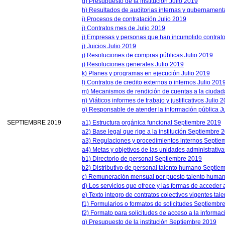
g) Presupuesto de la institución Julio 2019
h) Resultados de auditorias internas y gubernament
i) Procesos de contratación Julio 2019
j) Contratos mes de Julio 2019
j) Empresas y personas que han incumplido contratos
j) Juicios Julio 2019
j) Resoluciones de compras públicas Julio 2019
j) Resoluciones generales Julio 2019
k) Planes y programas en ejecución Julio 2019
l) Contratos de credito externos o internos Julio 201
m) Mecanismos de rendición de cuentas a la ciudad
n) Viáticos informes de trabajo y justificativos Julio 
o) Responsable de atender la información pública J
SEPTIEMBRE 2019
a1) Estructura orgánica funcional Septiembre 2019
a2) Base legal que rige a la institución Septiembre 
a3) Regulaciones y procedimientos internos Septie
a4) Metas y objetivos de las unidades administrati
b1) Directorio de personal Septiembre 2019
b2) Distributivo de personal talento humano Septie
c) Remuneración mensual por puesto talento huma
d) Los servicios que ofrece y las formas de acceder
e) Texto integro de contratos colectivos vigentes t
f1) Formularios o formatos de solicitudes Septiembr
f2) Formato para solicitudes de acceso a la informac
g) Presupuesto de la institución Septiembre 2019