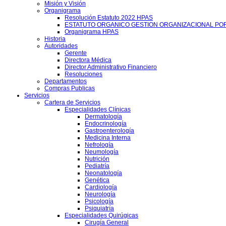
Misión y Visión
Organigrama
Resolución Estatuto 2022 HPAS
ESTATUTO ORGANICO GESTION ORGANIZACIONAL PO
Organigrama HPAS
Historia
Autoridades
Gerente
Directora Médica
Director Administrativo Financiero
Resoluciones
Departamentos
Compras Publicas
Servicios
Cartera de Servicios
Especialidades Clínicas
Dermatología
Endocrinología
Gastroenterología
Medicina Interna
Nefrología
Neumología
Nutrición
Pediatría
Neonatología
Genética
Cardiología
Neurología
Psicología
Psiquiatría
Especialidades Quirúgicas
Cirugía General