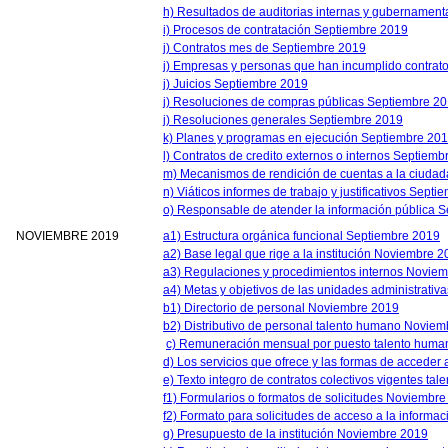
h) Resultados de auditorias internas y gubernamen
i) Procesos de contratación Septiembre 2019
j) Contratos mes de Septiembre 2019
j) Empresas y personas que han incumplido contrato
j) Juicios Septiembre 2019
j) Resoluciones de compras públicas Septiembre 2
j) Resoluciones generales Septiembre 2019
k) Planes y programas en ejecución Septiembre 20
l) Contratos de credito externos o internos Septiem
m) Mecanismos de rendición de cuentas a la ciuda
n) Viáticos informes de trabajo y justificativos Sept
o) Responsable de atender la información pública 
NOVIEMBRE 2019
a1) Estructura orgánica funcional Septiembre 2019
a2) Base legal que rige a la institución Noviembre 
a3) Regulaciones y procedimientos internos Novie
a4) Metas y objetivos de las unidades administrati
b1) Directorio de personal Noviembre 2019
b2) Distributivo de personal talento humano Novie
c) Remuneración mensual por puesto talento hum
d) Los servicios que ofrece y las formas de acceder
e) Texto integro de contratos colectivos vigentes 
f1) Formularios o formatos de solicitudes Noviembr
f2) Formato para solicitudes de acceso a la informac
g) Presupuesto de la institución Noviembre 2019