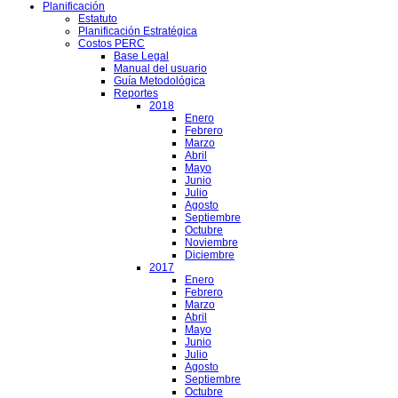
Planificación
Estatuto
Planificación Estratégica
Costos PERC
Base Legal
Manual del usuario
Guía Metodológica
Reportes
2018
Enero
Febrero
Marzo
Abril
Mayo
Junio
Julio
Agosto
Septiembre
Octubre
Noviembre
Diciembre
2017
Enero
Febrero
Marzo
Abril
Mayo
Junio
Julio
Agosto
Septiembre
Octubre