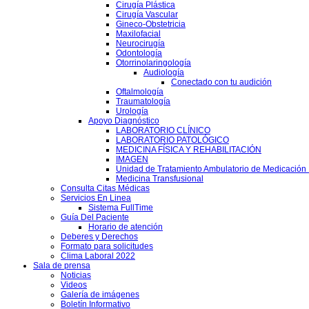
Cirugía Plástica
Cirugía Vascular
Gineco-Obstetricia
Maxilofacial
Neurocirugía
Odontología
Otorrinolaringología
Audiología
Conectado con tu audición
Oftalmología
Traumatología
Urología
Apoyo Diagnóstico
LABORATORIO CLÍNICO
LABORATORIO PATOLÓGICO
MEDICINA FÍSICA Y REHABILITACIÓN
IMAGEN
Unidad de Tratamiento Ambulatorio de Medicación 
Medicina Transfusional
Consulta Citas Médicas
Servicios En Linea
Sistema FullTime
Guía Del Paciente
Horario de atención
Deberes y Derechos
Formato para solicitudes
Clima Laboral 2022
Sala de prensa
Noticias
Videos
Galería de imágenes
Boletín Informativo