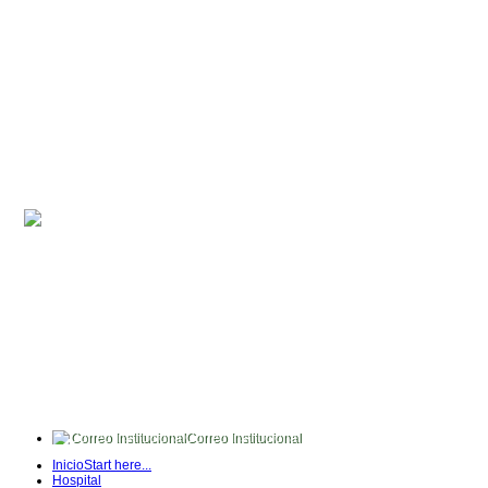
Correo Institucional
FullTime
Inicio
Start here...
Intranet
Hospital
Quipux