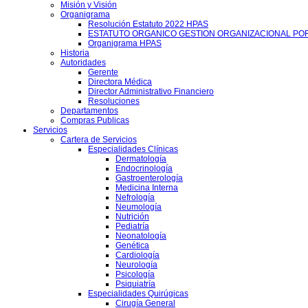
Misión y Visión
Organigrama
Resolución Estatuto 2022 HPAS
ESTATUTO ORGANICO GESTION ORGANIZACIONAL PO
Organigrama HPAS
Historia
Autoridades
Gerente
Directora Médica
Director Administrativo Financiero
Resoluciones
Departamentos
Compras Publicas
Servicios
Cartera de Servicios
Especialidades Clínicas
Dermatología
Endocrinología
Gastroenterología
Medicina Interna
Nefrología
Neumología
Nutrición
Pediatría
Neonatología
Genética
Cardiología
Neurología
Psicología
Psiquiatría
Especialidades Quirúgicas
Cirugía General