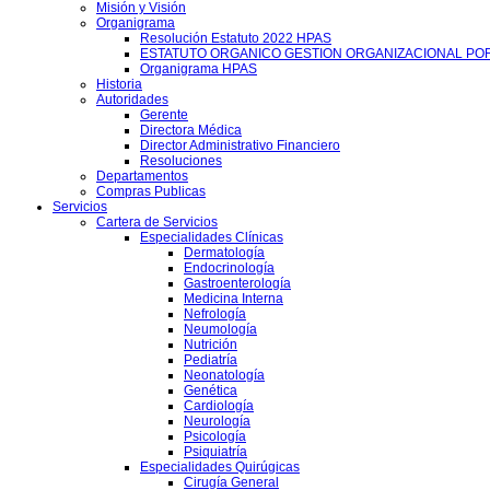
Misión y Visión
Organigrama
Resolución Estatuto 2022 HPAS
ESTATUTO ORGANICO GESTION ORGANIZACIONAL PO
Organigrama HPAS
Historia
Autoridades
Gerente
Directora Médica
Director Administrativo Financiero
Resoluciones
Departamentos
Compras Publicas
Servicios
Cartera de Servicios
Especialidades Clínicas
Dermatología
Endocrinología
Gastroenterología
Medicina Interna
Nefrología
Neumología
Nutrición
Pediatría
Neonatología
Genética
Cardiología
Neurología
Psicología
Psiquiatría
Especialidades Quirúgicas
Cirugía General