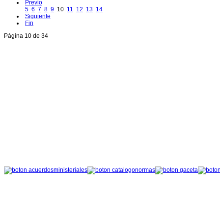
Previo
5
6
7
8
9
10
11
12
13
14
Siguiente
Fin
Página 10 de 34