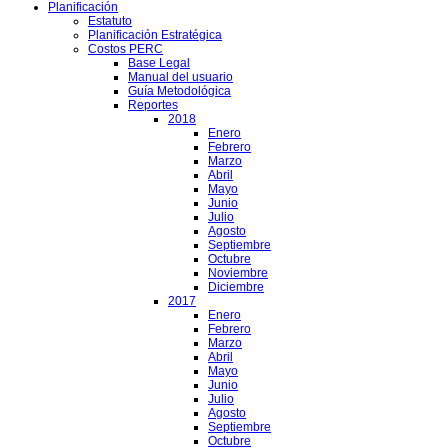
Planificación
Estatuto
Planificación Estratégica
Costos PERC
Base Legal
Manual del usuario
Guía Metodológica
Reportes
2018
Enero
Febrero
Marzo
Abril
Mayo
Junio
Julio
Agosto
Septiembre
Octubre
Noviembre
Diciembre
2017
Enero
Febrero
Marzo
Abril
Mayo
Junio
Julio
Agosto
Septiembre
Octubre