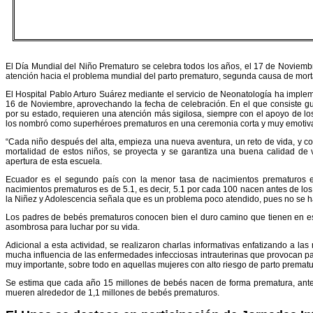
El Día Mundial del Niño Prematuro se celebra todos los años, el 17 de Noviemb
atención hacia el problema mundial del parto prematuro, segunda causa de morta
El Hospital Pablo Arturo Suárez mediante el servicio de Neonatología ha imple
16 de Noviembre, aprovechando la fecha de celebración. En el que consiste g
por su estado, requieren una atención más sigilosa, siempre con el apoyo de lo
los nombró como superhéroes prematuros en una ceremonia corta y muy emotiv
“Cada niño después del alta, empieza una nueva aventura, un reto de vida, y c
mortalidad de estos niños, se proyecta y se garantiza una buena calidad de v
apertura de esta escuela.
Ecuador es el segundo país con la menor tasa de nacimientos prematuros e
nacimientos prematuros es de 5.1, es decir, 5.1 por cada 100 nacen antes de los
la Niñez y Adolescencia señala que es un problema poco atendido, pues no se ha
Los padres de bebés prematuros conocen bien el duro camino que tienen en 
asombrosa para luchar por su vida.
Adicional a esta actividad, se realizaron charlas informativas enfatizando a l
mucha influencia de las enfermedades infecciosas intrauterinas que provocan pa
muy importante, sobre todo en aquellas mujeres con alto riesgo de parto premat
Se estima que cada año 15 millones de bebés nacen de forma prematura, ant
mueren alrededor de 1,1 millones de bebés prematuros.