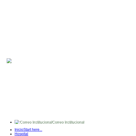
Correo Institucional
FullTime
Inicio
Start here...
Intranet
Hospital
Quipux