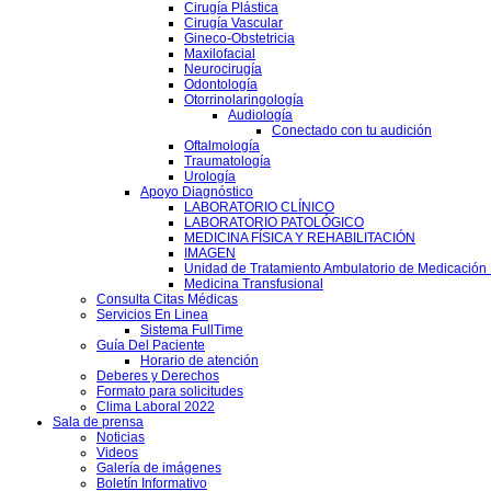
Cirugía Plástica
Cirugía Vascular
Gineco-Obstetricia
Maxilofacial
Neurocirugía
Odontología
Otorrinolaringología
Audiología
Conectado con tu audición
Oftalmología
Traumatología
Urología
Apoyo Diagnóstico
LABORATORIO CLÍNICO
LABORATORIO PATOLÓGICO
MEDICINA FÍSICA Y REHABILITACIÓN
IMAGEN
Unidad de Tratamiento Ambulatorio de Medicación 
Medicina Transfusional
Consulta Citas Médicas
Servicios En Linea
Sistema FullTime
Guía Del Paciente
Horario de atención
Deberes y Derechos
Formato para solicitudes
Clima Laboral 2022
Sala de prensa
Noticias
Videos
Galería de imágenes
Boletín Informativo