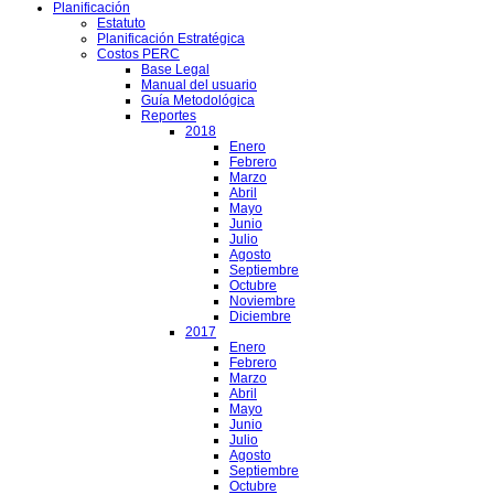
Planificación
Estatuto
Planificación Estratégica
Costos PERC
Base Legal
Manual del usuario
Guía Metodológica
Reportes
2018
Enero
Febrero
Marzo
Abril
Mayo
Junio
Julio
Agosto
Septiembre
Octubre
Noviembre
Diciembre
2017
Enero
Febrero
Marzo
Abril
Mayo
Junio
Julio
Agosto
Septiembre
Octubre