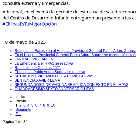
consulta externa y Emergencias.
Adicional, en el evento la gerente de esta casa de salud reconoc
del Centro de Desarrollo Infantil entregaron un presente a las
#ElHpasEsTuMejorOpción
18 de mayo de 2023
Reimplante Exitoso en el Hospital Provincial General Pablo Arturo Suárez
En el Hospital Provincial General Pablo Arturo Suárez se reconoció el mé
FARMACOVIGILANCIA
La Emergencia el HPAS se reactiva
Rendición de Cuentas 2021
El Hospital Pablo Arturo Suárez se reactiva
SITUACIÓN EPIDEMIOLÓGICA COVID19 HPAS
SENTENCIA XAVIER LEMA
SEGUNDA DOSIS DE VACUNA SE APLICA CON ÉXITO EN EL HPAS
CUADRAGÉSIMO SEXTO ANIVERSARIO HPAS
Iniciar
Previo
1
2
3
4
5
6
7
8
9
10
Siguiente
Fin
Página 1 de 34