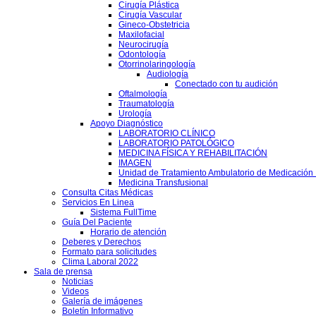
Cirugía Plástica
Cirugía Vascular
Gineco-Obstetricia
Maxilofacial
Neurocirugía
Odontología
Otorrinolaringología
Audiología
Conectado con tu audición
Oftalmología
Traumatología
Urología
Apoyo Diagnóstico
LABORATORIO CLÍNICO
LABORATORIO PATOLÓGICO
MEDICINA FÍSICA Y REHABILITACIÓN
IMAGEN
Unidad de Tratamiento Ambulatorio de Medicación 
Medicina Transfusional
Consulta Citas Médicas
Servicios En Linea
Sistema FullTime
Guía Del Paciente
Horario de atención
Deberes y Derechos
Formato para solicitudes
Clima Laboral 2022
Sala de prensa
Noticias
Videos
Galería de imágenes
Boletín Informativo