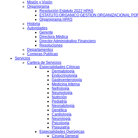
Misión y Visión
Organigrama
Resolución Estatuto 2022 HPAS
ESTATUTO ORGANICO GESTION ORGANIZACIONAL PO
Organigrama HPAS
Historia
Autoridades
Gerente
Directora Médica
Director Administrativo Financiero
Resoluciones
Departamentos
Compras Publicas
Servicios
Cartera de Servicios
Especialidades Clínicas
Dermatología
Endocrinología
Gastroenterología
Medicina Interna
Nefrología
Neumología
Nutrición
Pediatría
Neonatología
Genética
Cardiología
Neurología
Psicología
Psiquiatría
Especialidades Quirúgicas
Cirugía General