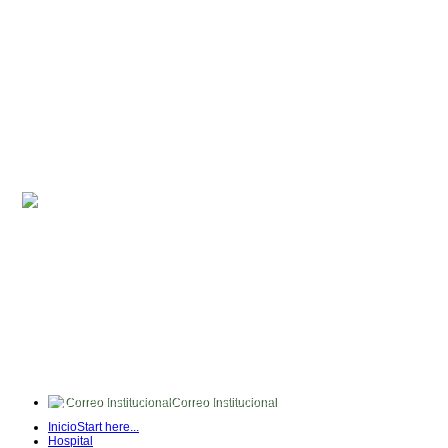
Correo Institucional
FullTime
Inicio
Start here...
Intranet
Hospital
Quipux