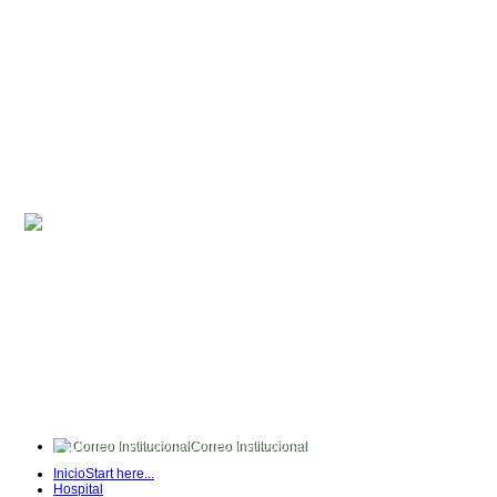
Correo Institucional
FullTime
Inicio
Start here...
Intranet
Hospital
Quipux