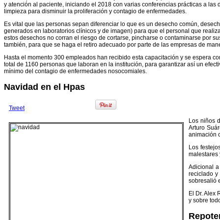
y atención al paciente, iniciando el 2018 con varias conferencias prácticas a las
limpieza para disminuir la proliferación y contagio de enfermedades.
Es vital que las personas sepan diferenciar lo que es un desecho común, desech
generados en laboratorios clínicos y de imagen) para que el personal que realiz
estos desechos no corran el riesgo de cortarse, pincharse o contaminarse por sus
también, para que se haga el retiro adecuado por parte de las empresas de manej
Hasta el momento 300 empleados han recibido esta capacitación y se espera comp
total de 1160 personas que laboran en la institución, para garantizar así un efe
mínimo del contagio de enfermedades nosocomiales.
Navidad en el Hpas
Tweet
Los niños d
Arturo Suár
animación c
Los festejo
malestares 
Adicional a
reciclado y
sobresalió 
El Dr. Alex 
y sobre tod
Repoten