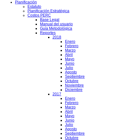
Planificación
Estatuto
Planificación Estratégica
Costos PERC
Base Legal
Manual del usuario
Guía Metodológica
Reportes
2018
Enero
Febrero
Marzo
Abril
Mayo
Junio
Julio
Agosto
Septiembre
Octubre
Noviembre
Diciembre
2017
Enero
Febrero
Marzo
Abril
Mayo
Junio
Julio
Agosto
Septiembre
Octubre