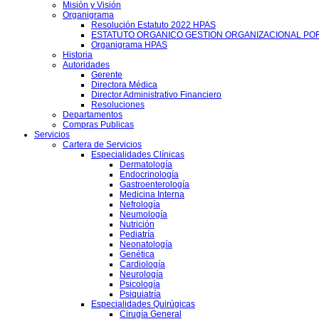
Misión y Visión
Organigrama
Resolución Estatuto 2022 HPAS
ESTATUTO ORGANICO GESTION ORGANIZACIONAL PO
Organigrama HPAS
Historia
Autoridades
Gerente
Directora Médica
Director Administrativo Financiero
Resoluciones
Departamentos
Compras Publicas
Servicios
Cartera de Servicios
Especialidades Clínicas
Dermatología
Endocrinología
Gastroenterología
Medicina Interna
Nefrología
Neumología
Nutrición
Pediatría
Neonatología
Genética
Cardiología
Neurología
Psicología
Psiquiatría
Especialidades Quirúgicas
Cirugía General