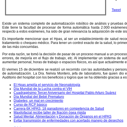
Tweet
Existe un sistema completo de automatización robótico de análisis y pruebas de
Este tiene la facultad de procesar de forma automática hasta 2.000 exámene
respecto a estos exámenes, ha sido de gran relevancia la adquisición de este si
Es importante mencionar que el Hpas, al ser un establecimiento de salud re
tratamiento o chequeo médico. Para tener un control exacto de la salud, lo prim
de las más concurridas.
Por esta razón, se tomó la decisión de pasar de un proceso manual a un proceso 
errores, de mejoría en el flujo de trabajo, etc. Al implementar un sistema de a
aumentar personal, horas de trabajo o espacios físicos, es así que actualmente e
El viernes 15 de diciembre se realizó un recorrido con las autoridades y persona
de automatización. La Dra. Nelvia Montero, jefa de laboratorio, fue quien d
Auditorio del hospital con los beneficios y logros que se ha obtenido gracias a es
El Hpas amplía el servicio de Neonatología
Día Mundial de la Lucha contra el VIH
Cuadragésimo Tercer Aniversario del Hospital Pablo Arturo Suárez
Día Mundial del Bebé Prematuro
Diabetes; un mal en crecimiento
Curso de RCP básico
Carrera 6K HPAS, 18 ganadores en competencia de Salud
Maxilofacial recibe taller de fijación ósea rígida
Salud Mental, Alimentación y Donación de Órganos en el HPAS
Evitar transmisión de enfermedades con acertado manejo de desechos