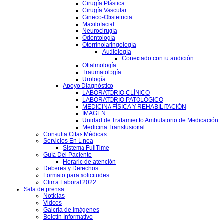
Cirugía Plástica
Cirugía Vascular
Gineco-Obstetricia
Maxilofacial
Neurocirugía
Odontología
Otorrinolaringología
Audiología
Conectado con tu audición
Oftalmología
Traumatología
Urología
Apoyo Diagnóstico
LABORATORIO CLÍNICO
LABORATORIO PATOLÓGICO
MEDICINA FÍSICA Y REHABILITACIÓN
IMAGEN
Unidad de Tratamiento Ambulatorio de Medicación 
Medicina Transfusional
Consulta Citas Médicas
Servicios En Linea
Sistema FullTime
Guía Del Paciente
Horario de atención
Deberes y Derechos
Formato para solicitudes
Clima Laboral 2022
Sala de prensa
Noticias
Videos
Galería de imágenes
Boletín Informativo